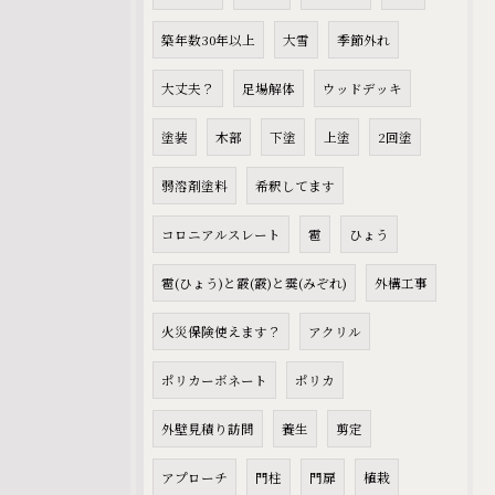
築年数30年以上
大雪
季節外れ
大丈夫？
足場解体
ウッドデッキ
塗装
木部
下塗
上塗
2回塗
弱溶剤塗料
希釈してます
コロニアルスレート
雹
ひょう
雹(ひょう)と霰(霰)と霙(みぞれ)
外構工事
火災保険使えます？
アクリル
ポリカーボネート
ポリカ
外壁見積り訪問
養生
剪定
アプローチ
門柱
門扉
植栽