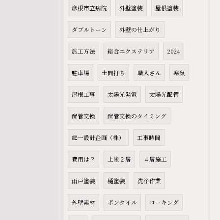
彦根市立病院
外壁塗装
屋根塗装
ダブルトーン
外壁の仕上がり
施工方法
総合エクステリア
2024
駐車場
土間打ち
職人さん
寒気
屋根工事
太陽光発電
太陽光配管
配管交換
配管交換のタイミング
庭一設計企画（株）
工事時間
費用は？
上塗２層
４層施工
雨戸塗装
樋塗装
洗浄作業
外壁素材
ボンタイル
コーキング