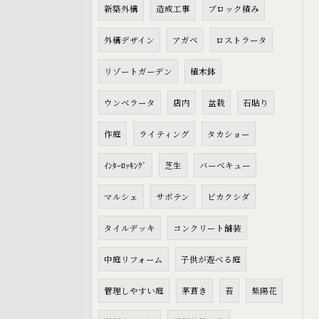
新築外構
造成工事
ブロック積み
外構デザイン
アガベ
ロストラータ
リゾートガーデン
植木鉢
ウンベラータ
店内
盆栽
石貼り
作庭
ライティング
タカショー
ｲﾝﾀｰﾛｯｷﾝｸﾞ
芝生
バーベキュー
マルシェ
サボテン
ビカクシダ
タイルデッキ
コンクリート舗装
中庭リフォーム
子供が遊べる庭
管理しやすい庭
茅葺き
苔
紫陽花