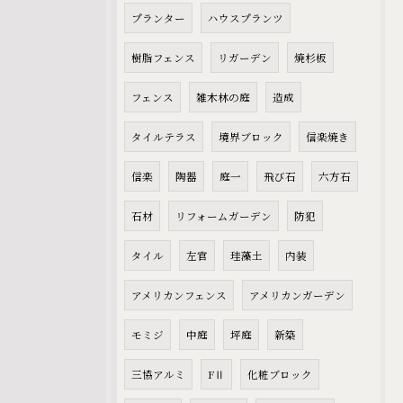
プランター
ハウスプランツ
樹脂フェンス
リガーデン
焼杉板
フェンス
雑木林の庭
造成
タイルテラス
境界ブロック
信楽焼き
信楽
陶器
庭一
飛び石
六方石
石材
リフォームガーデン
防犯
タイル
左官
珪藻土
内装
アメリカンフェンス
アメリカンガーデン
モミジ
中庭
坪庭
新築
三協アルミ
FⅡ
化粧ブロック