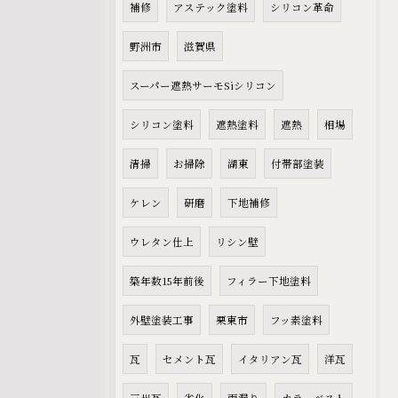
補修
アステック塗料
シリコン革命
野洲市
滋賀県
スーパー遮熱サーモSiシリコン
シリコン塗料
遮熱塗料
遮熱
相場
清掃
お掃除
湖東
付帯部塗装
ケレン
研磨
下地補修
ウレタン仕上
リシン壁
築年数15年前後
フィラー下地塗料
外壁塗装工事
栗東市
フッ素塗料
瓦
セメント瓦
イタリアン瓦
洋瓦
三州瓦
劣化
雨漏り
カラーベスト