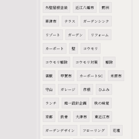
外壁屋根塗装
近江八幡市
野洲
草津市
テラス
ガーデンシンク
リゾート
ガーデン
リフォーム
カーポート
壁
コウモリ
コウモリ駆除
コウモリ対策
駆除
害獣
甲賀市
カーポートSC
米原市
守山
ガレージ
彦根
ひふみ
ランチ
庭一設計企画
秋の味覚
京都
鉄骨
大津市
東近江市
ガーデンデザイン
フローリング
花壇