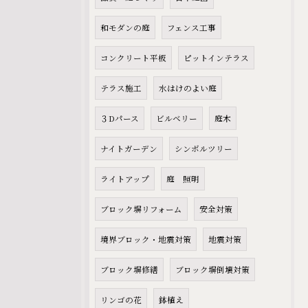
和モダンの庭
フェンス工事
コンクリート平板
ピットインテラス
テラス施工
水はけのよい庭
３Dパース
ビルベリー
庭木
ナイトガーデン
シンボルツリー
ライトアップ
庭 照明
ブロック塀リフォーム
安全対策
境界ブロック・地震対策
地震対策
ブロック塀修繕
ブロック塀倒壊対策
リンゴの花
鉢植え