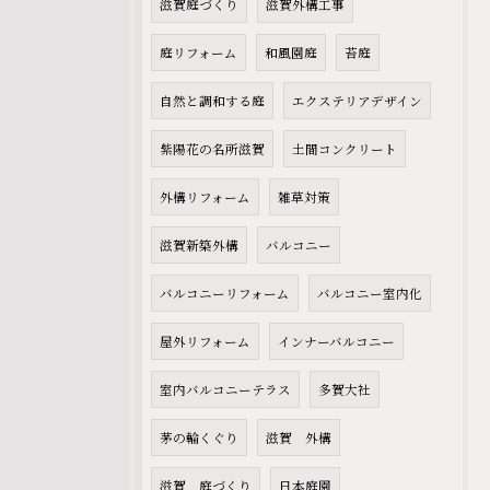
滋賀庭づくり
滋賀外構工事
庭リフォーム
和風園庭
苔庭
自然と調和する庭
エクステリアデザイン
紫陽花の名所滋賀
土間コンクリート
外構リフォーム
雑草対策
滋賀新築外構
バルコニー
バルコニーリフォーム
バルコニー室内化
屋外リフォーム
インナーバルコニー
室内バルコニーテラス
多賀大社
茅の輪くぐり
滋賀 外構
滋賀 庭づくり
日本庭園