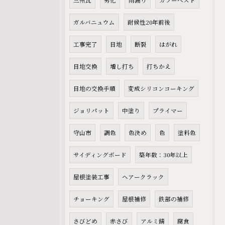
ガルバニュウム
耐候性20年前後
工事完了
目地
断裂
はがれ
目地交換
増し打ち
打ちかえ
目地の交換手順
変成シリコンコーキング
ジョリパット
中塗り
プライマー
守山市
調色
色決め
色
塗料色
サイディングボード
築年数：30年以上
屋根塗装工事
ヘアークラック
チョーキング
屋根補修
鉄部の補修
さびどめ
赤さび
アルミ錆
腐食