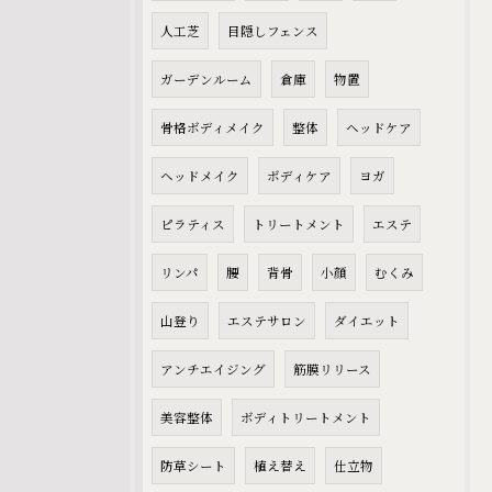
人工芝
目隠しフェンス
ガーデンルーム
倉庫
物置
骨格ボディメイク
整体
ヘッドケア
ヘッドメイク
ボディケア
ヨガ
ピラティス
トリートメント
エステ
リンパ
腰
背骨
小顔
むくみ
山登り
エステサロン
ダイエット
アンチエイジング
筋膜リリース
美容整体
ボディトリートメント
防草シート
植え替え
仕立物