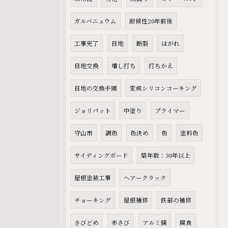
ガルバニュウム
耐候性20年前後
工事完了
目地
断裂
はがれ
目地交換
増し打ち
打ちかえ
目地の交換手順
変成シリコンコーキング
ジョリパット
中塗り
プライマー
守山市
調色
色決め
色
塗料色
サイディングボード
築年数：30年以上
屋根塗装工事
ヘアークラック
チョーキング
屋根補修
鉄部の補修
さびどめ
赤さび
アルミ錆
腐食