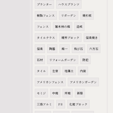
プランター
ハウスプランツ
樹脂フェンス
リガーデン
焼杉板
フェンス
雑木林の庭
造成
タイルテラス
境界ブロック
信楽焼き
信楽
陶器
庭一
飛び石
六方石
石材
リフォームガーデン
防犯
タイル
左官
珪藻土
内装
アメリカンフェンス
アメリカンガーデン
モミジ
中庭
坪庭
新築
三協アルミ
FⅡ
化粧ブロック