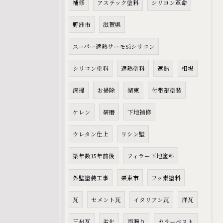
補修
アステック塗料
シリコン革命
野洲市
滋賀県
スーパー遮熱サーモSiシリコン
シリコン塗料
遮熱塗料
遮熱
相場
清掃
お掃除
湖東
付帯部塗装
ケレン
研磨
下地補修
ウレタン仕上
リシン壁
築年数15年前後
フィラー下地塗料
外壁塗装工事
栗東市
フッ素塗料
瓦
セメント瓦
イタリアン瓦
洋瓦
三州瓦
劣化
雨漏り
カラーベスト