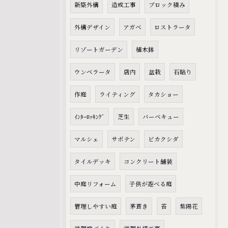
新築外構
造成工事
ブロック積み
外構デザイン
アガベ
ロストラータ
リゾートガーデン
植木鉢
ウンベラータ
店内
盆栽
石貼り
作庭
ライティング
タカショー
ｲﾝﾀｰﾛｯｷﾝｸﾞ
芝生
バーベキュー
マルシェ
サボテン
ビカクシダ
タイルデッキ
コンクリート舗装
中庭リフォーム
子供が遊べる庭
管理しやすい庭
茅葺き
苔
紫陽花