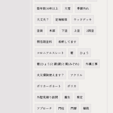
築年数30年以上
大雪
季節外れ
大丈夫？
足場解体
ウッドデッキ
塗装
木部
下塗
上塗
2回塗
弱溶剤塗料
希釈してます
コロニアルスレート
雹
ひょう
雹(ひょう)と霰(霰)と霙(みぞれ)
外構工事
火災保険使えます？
アクリル
ポリカーボネート
ポリカ
外壁見積り訪問
養生
剪定
アプローチ
門柱
門扉
植栽