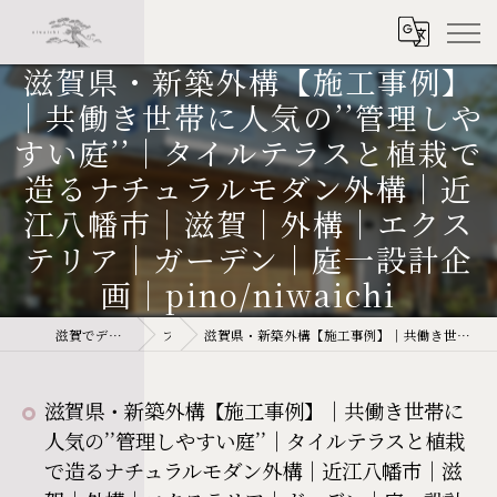
滋賀県・新築外構【施工事例】
｜共働き世帯に人気の’’管理しや
すい庭’’｜タイルテラスと植栽で
造るナチュラルモダン外構｜近
江八幡市｜滋賀｜外構｜エクス
テリア｜ガーデン｜庭一設計企
画｜pino/niwaichi
滋賀でデザインに強い外構なら庭一設計企画 niwaichi
ブログ
滋賀県・新築外構【施工事例】｜共働き世帯に人気の’’管理しやすい庭’’｜タイルテラスと植栽で造るナチュラルモダン外構｜近江八幡市｜滋賀｜外構｜エクステリア｜ガーデン｜庭一設計企画｜pino/niwaichi
滋賀県・新築外構【施工事例】｜共働き世帯に
人気の’’管理しやすい庭’’｜タイルテラスと植栽
で造るナチュラルモダン外構｜近江八幡市｜滋