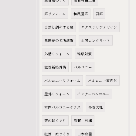
滋賀庭づくり
滋賀外構工事
庭リフォーム
和風園庭
苔庭
自然と調和する庭
エクステリアデザイン
紫陽花の名所滋賀
土間コンクリート
外構リフォーム
雑草対策
滋賀新築外構
バルコニー
バルコニーリフォーム
バルコニー室内化
屋外リフォーム
インナーバルコニー
室内バルコニーテラス
多賀大社
茅の輪くぐり
滋賀 外構
滋賀 庭づくり
日本庭園