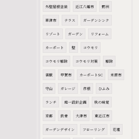
外壁屋根塗装
近江八幡市
野洲
草津市
テラス
ガーデンシンク
リゾート
ガーデン
リフォーム
カーポート
壁
コウモリ
コウモリ駆除
コウモリ対策
駆除
害獣
甲賀市
カーポートSC
米原市
守山
ガレージ
彦根
ひふみ
ランチ
庭一設計企画
秋の味覚
京都
鉄骨
大津市
東近江市
ガーデンデザイン
フローリング
花壇