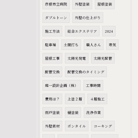
彦根市立病院
外壁塗装
屋根塗装
ダブルトーン
外壁の仕上がり
施工方法
総合エクステリア
2024
駐車場
土間打ち
職人さん
寒気
屋根工事
太陽光発電
太陽光配管
配管交換
配管交換のタイミング
庭一設計企画（株）
工事時間
費用は？
上塗２層
４層施工
雨戸塗装
樋塗装
洗浄作業
外壁素材
ボンタイル
コーキング