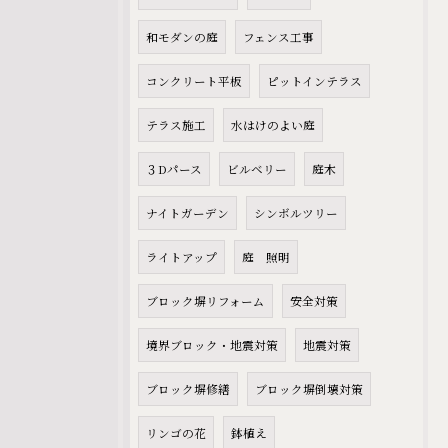
和モダンの庭
フェンス工事
コンクリート平板
ピットインテラス
テラス施工
水はけのよい庭
３Dパース
ビルベリー
庭木
ナイトガーデン
シンボルツリー
ライトアップ
庭 照明
ブロック塀リフォーム
安全対策
境界ブロック・地震対策
地震対策
ブロック塀修繕
ブロック塀倒壊対策
リンゴの花
鉢植え