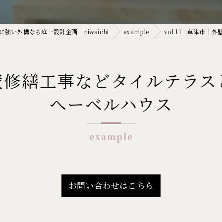
強い外構なら庭一設計企画 niwaichi
example
vol.11 草津市
｜外壁修繕工事などタイルテラ
へーベルハウス
example
お問い合わせはこちら